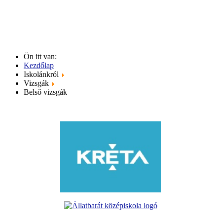
Ön itt van:
Kezdőlap
Iskolánkról
Vizsgák
Belső vizsgák