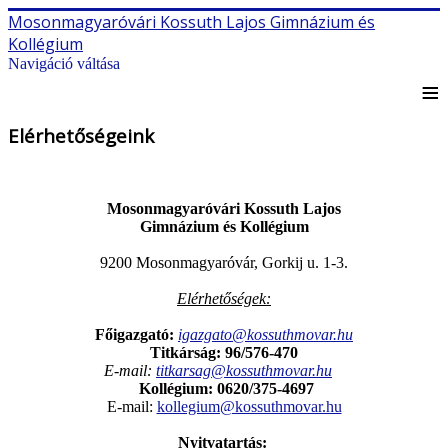
Mosonmagyaróvári Kossuth Lajos Gimnázium és
Kollégium
Navigáció váltása
≡
Elérhetőségeink
Mosonmagyaróvári Kossuth Lajos
Gimnázium és Kollégium
9200 Mosonmagyaróvár, Gorkij u. 1-3.
Elérhetőségek:
Főigazgató:
igazgato@kossuthmovar.hu
Titkárság: 96/576-470
E-mail:
titkarsag@kossuthmovar.hu
Kollégium:
0620/375-4697
E-mail:
kollegium@kossuthmovar.hu
Nyitvatartás: