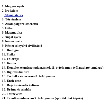
1. Magyar nyelv
2. Irodalom
Memoriterek
3. Történelem
4. Állampolgári ismeretek
5. Etika
6. Matematika
7. Angol nyelv
8. Német nyelv
9. Német célnyelvi civilizáció
10. Biológia
11. Fizika
12. Földrajz
13. Kémia
14. Komplex természettudományok 11. évfolyamon (választható tantárgy)
15. Digitális kultúra
16. Technika és tervezés 8. évfolyamon
17. Ének-zene
18. Rajz és vizuális kultúra
19. Dráma és színház
20. Testnevelés
21. Tanulásmódszertan 9. évfolyamon (sportiskolai képzés)