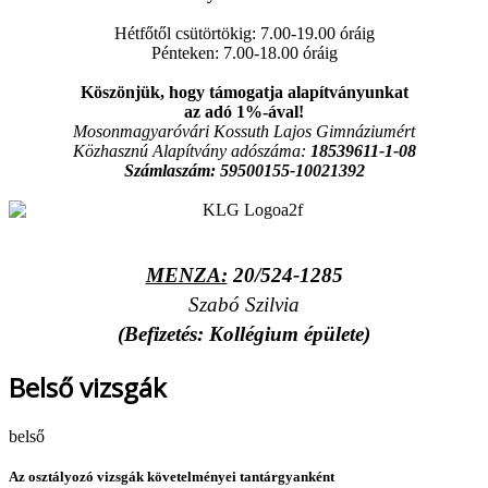
Hétfőtől csütörtökig: 7.00-19.00 óráig
Pénteken: 7.00-18.00 óráig
Köszönjük, hogy támogatja alapítványunkat
az adó 1%-ával!
Mosonmagyaróvári Kossuth Lajos Gimnáziumért
Közhasznú Alapítvány adószáma:
18539611-1-08
Számlaszám:
59500155-10021392
MENZA:
20/524-1285
Szabó Szilvia
(Befizetés: Kollégium épülete)
Belső vizsgák
belső
Az osztályozó vizsgák követelményei tantárgyanként