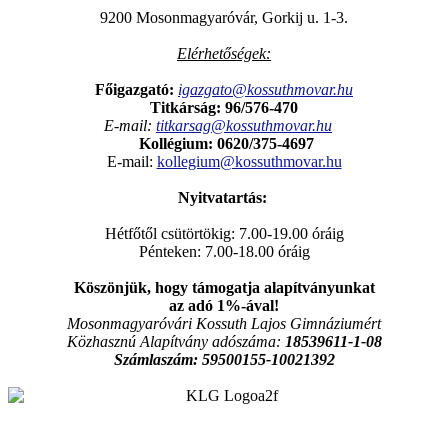
9200 Mosonmagyaróvár, Gorkij u. 1-3.
Elérhetőségek:
Főigazgató:
igazgato@kossuthmovar.hu
Titkárság: 96/576-470
E-mail:
titkarsag@kossuthmovar.hu
Kollégium:
0620/375-4697
E-mail:
kollegium@kossuthmovar.hu
Nyitvatartás:
Hétfőtől csütörtökig: 7.00-19.00 óráig
Pénteken: 7.00-18.00 óráig
Köszönjük, hogy támogatja alapítványunkat
az adó 1%-ával!
Mosonmagyaróvári Kossuth Lajos Gimnáziumért
Közhasznú Alapítvány adószáma:
18539611-1-08
Számlaszám:
59500155-10021392