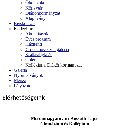
Ökoiskola
Könyvtár
Diákönkormányzat
Alapítvány
Beiskolázás
Kollégium
Aktualitások
Éves program
Házirend
'56-os művészeti galéria
Szállásfoglalás
Galéria
Kollégiumi Diákönkormányzat
Galéria
Nyomtatványok
Menza
Pályázatok
Elérhetőségeink
Mosonmagyaróvári Kossuth Lajos
Gimnázium és Kollégium