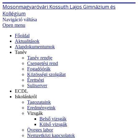
Mosonmagyaróvári Kossuth Lajos Gimnázium és
Kollégium
Navigáció váltása
Open menu
Főoldal
Aktualitások
Alapdokumentumok
Tanév
Tanév rendje
Csengetési rend
Fogadóórák
Közösségi szolgálat
Érettségi
Sulixerver
ECDL
Iskolánkról
Tagozataink
Eredményeink
Vizsgák
Belső vizsgák
Külső vizsgák
Öveges labor
Nemzetközi kapcsolatok