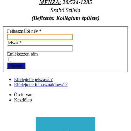
MENZA:
20/524-1285
Szabó Szilvia
(Befizetés: Kollégium épülete)
Felhasználói név
*
Jelszó
*
Emlékezzen rám
Belépés
Elfelejtette jelszavát?
Elfelejtette felhasználónevét?
Ön itt van:
Kezdőlap